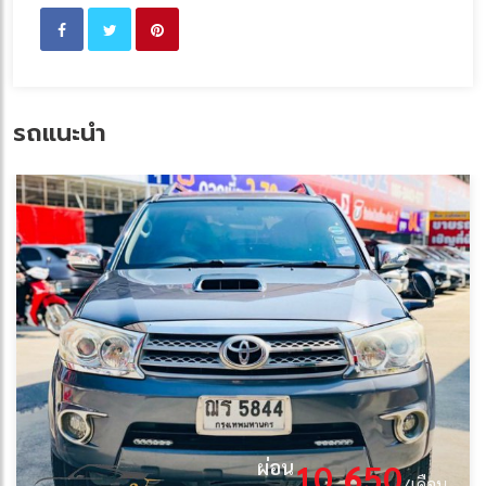
รถแนะนำ
ผ่อน
10,650
/เดือน